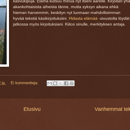
kasvukipuja. Elämä kutsuu minua nyt itseni äärelle. Kirjoitan yh
akankohtaisista aiheista tänne, mutta syksyn aikana ehkä
hieman harvemmin, keskityn nyt luomaan mahdollisimman
hyvää tekstiä käsikirjoituksiini.
Hidasta elämää
-sivustolta löydät
jatkossa myös kirjoituksiani. Kiitos sinulle, merkityksen antaja.
 ip.
Ei kommentteja:
Etusivu
Vanhemmat teks