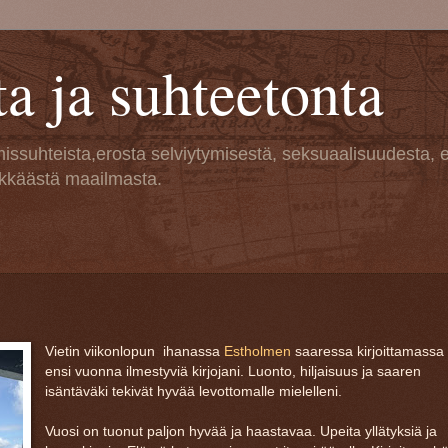
ta ja suhteetonta
ssuhteista,erosta selviytymisestä, seksuaalisuudesta, 
ikkäästä maailmasta.
Vietin viikonlopun ihanassa
Estholmen
saaressa kirjoittamassa
ensi vuonna ilmestyviä kirjojani. Luonto, hiljaisuus ja saaren
isäntäväki tekivät hyvää levottomalle mielelleni.
Vuosi on tuonut paljon hyvää ja haastavaa. Upeita yllätyksiä ja