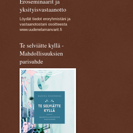
Eroseminaarit ja
yksityisvastaanotto
Löydät tiedot eroryhmistäni ja
vastaanotostani osoitteesta
www.uudenelamanvarit.fi
Te selviätte kyllä -
Mahdollisuuksien
parisuhde