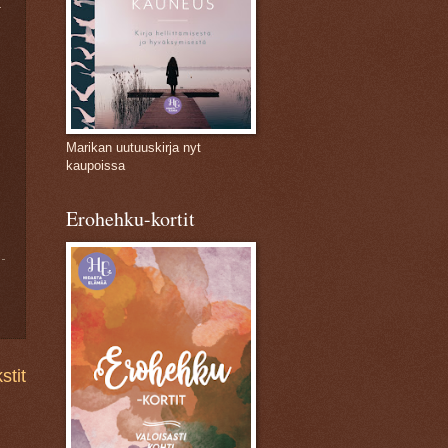
ä
Marikan uutuuskirja nyt
kaupoissa
Erohehku-kortit
tit