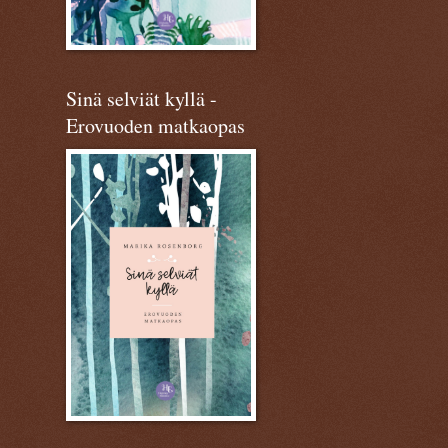
Sinä selviät kyllä -
Erovuoden matkaopas