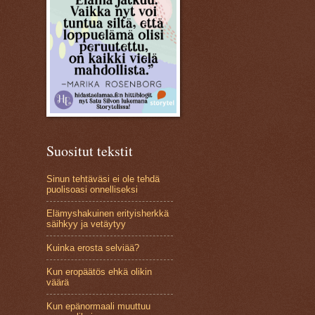
Suositut tekstit
Sinun tehtäväsi ei ole tehdä
puolisoasi onnelliseksi
Elämyshakuinen erityisherkkä
säihkyy ja vetäytyy
Kuinka erosta selviää?
Kun eropäätös ehkä olikin
väärä
Kun epänormaali muuttuu